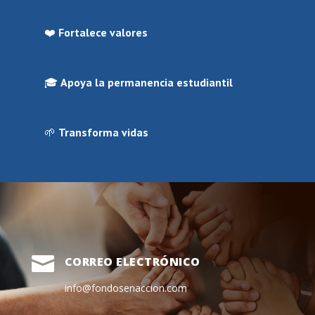
❤️
Fortalece valores
🎓
Apoya la permanencia estudiantil
🌱
Transforma vidas

CORREO ELECTRÓNICO
info@fondosenaccion.com